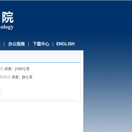
友
|
办公指南
|
下载中心
|
ENGLISH
6日
点击：[
1021
] 次
1月06日
点击：[
91
] 次
页