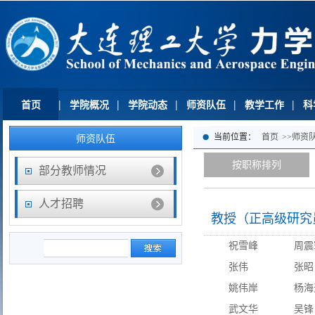
首页
|
学院概况
|
学院动态
|
师资队伍
|
教学工作
|
科
师资队伍
当前位置：
首页
>>
师资
按职称排列
部分教师情况
人才招聘
教授（正高级研究
祝雪峰
周震
张伟
张昭
姚伟岸
杨海
武文华
吴锋