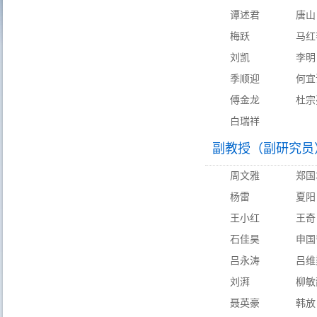
谭述君
唐山
梅跃
马红
刘凯
李明
季顺迎
何宜
傅金龙
杜宗
白瑞祥
副教授（副研究员
周文雅
郑国
杨雷
夏阳
王小红
王奇
石佳昊
申国
吕永涛
吕维
刘湃
柳敏
聂英豪
韩放