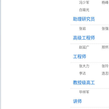
冯少军
杨峰
白瑜光
助理研究员
张岩
张强
高级工程师
赵延广
邢怀
工程师
张大力
张玲
李达
连志
教授级高工
毕祥军
讲师