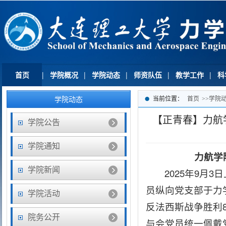
首页
|
学院概况
|
学院动态
|
师资队伍
|
教学工作
|
科
学院动态
当前位置：
首页
>>
学院
【正青春】力航
学院公告
学院通知
力航学
学院新闻
2025年9
员纵向党支部于力
学院活动
反法西斯战争胜利
院务公开
与会党员统一佩戴