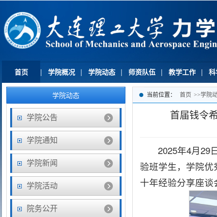
首页
|
学院概况
|
学院动态
|
师资队伍
|
教学工作
|
科
学院动态
当前位置：
首页
>>
学院
首届钱令
学院公告
学院通知
2025年4月
学院新闻
验班学生，学院优
十年经验分享座谈
学院活动
院务公开