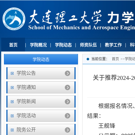
首页
|
学院概况
|
学院动态
|
师资队伍
|
教学工作
|
科
学院动态
当前位置：
首页
>>
学院
学院公告
关于推荐2024
学院通知
学院新闻
根据报名情况
结果：
学院活动
王舰锋
院务公开