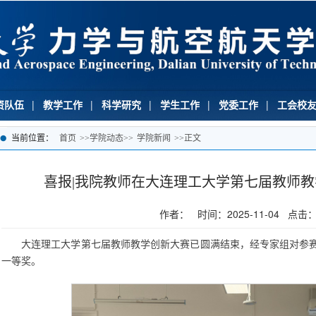
资队伍
|
教学工作
|
科学研究
|
学生工作
|
党委工作
|
工会校
当前位置：
首页
>>
学院动态
>>
学院新闻
>>
正文
喜报|我院教师在大连理工大学第七届教师
作者： 时间：2025-11-04 点击：
大连理工大学第七届教师教学创新大赛已圆满结束，经专家组对参
一等奖。